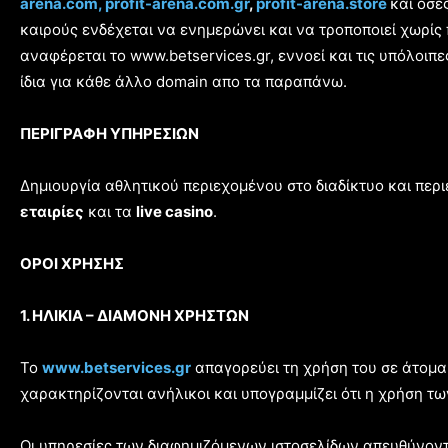
arena.com,
profit-arena.com.gr
,
profit-arena.store
και όσε
καιρούς ενδέχεται να ενημερώνει και να τροποποιεί χωρίς 
αναφέρεται το www.betservices.gr, εννοεί και τις υπόλοιπε
ίδια για κάθε άλλο domain απο τα παραπάνω.
ΠΕΡΙΓΡΑΦΗ ΥΠΗΡΕΣΙΩΝ
Δημιουργία αθλητικού περιεχομένου στο διαδίκτυο και περι
εταιρίες
και τα
live casino
.
ΟΡΟΙ ΧΡΗΣΗΣ
1. ΗΛΙΚΙΑ – ΔΙΑΜΟΝΗ ΧΡΗΣΤΩΝ
Το
www.betservices.gr
απαγορεύει τη χρήση του σε άτομα 
χαρακτηρίζονται ανήλικοι και υπογραμμίζει ότι η χρήση τω
Οι υπηρεσίες των διαφημιζόμενων ιστοσελίδων απευθύνοντα