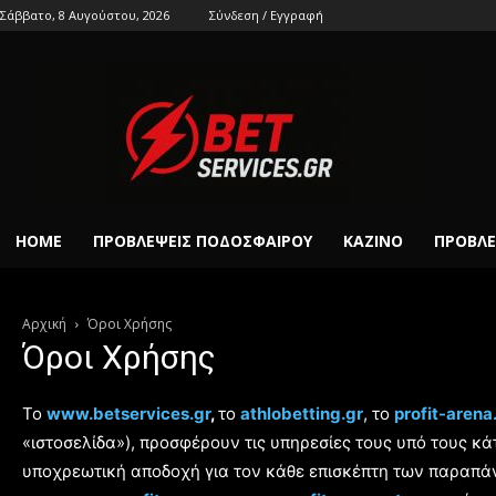
Σάββατο, 8 Αυγούστου, 2026
Σύνδεση / Εγγραφή
HOME
ΠΡΟΒΛΈΨΕΙΣ ΠΟΔΟΣΦΑΊΡΟΥ
ΚΑΖΊΝΟ
ΠΡΟΒΛΈ
Αρχική
Όροι Χρήσης
Όροι Χρήσης
Το
www.betservices.gr
,
το
athlobetting.gr
, το
profit-arena
«ιστοσελίδα»), προσφέρουν τις υπηρεσίες τους υπό τους κά
υποχρεωτική αποδοχή για τον κάθε επισκέπτη των παραπά