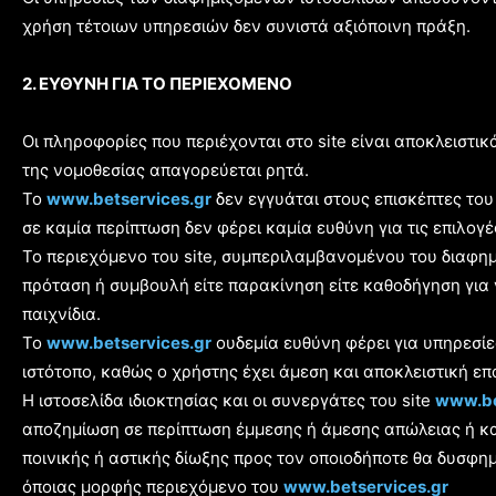
χρήση τέτοιων υπηρεσιών δεν συνιστά αξιόποινη πράξη.
2. ΕΥΘΥΝΗ ΓΙΑ ΤΟ ΠΕΡΙΕΧΟΜΕΝΟ
Οι πληροφορίες που περιέχονται στο site είναι αποκλειστι
της νομοθεσίας απαγορεύεται ρητά.
Το
www.betservices.gr
δεν εγγυάται στους επισκέπτες του
σε καμία περίπτωση δεν φέρει καμία ευθύνη για τις επιλο
Το περιεχόμενο του site, συμπεριλαμβανομένου του διαφημ
πρόταση ή συμβουλή είτε παρακίνηση είτε καθοδήγηση για 
παιχνίδια.
Το
www.betservices.gr
ουδεμία ευθύνη φέρει για υπηρεσίε
ιστότοπο, καθώς ο χρήστης έχει άμεση και αποκλειστική επα
Η ιστοσελίδα ιδιοκτησίας και οι συνεργάτες του site
www.be
αποζημίωση σε περίπτωση έμμεσης ή άμεσης απώλειας ή και 
ποινικής ή αστικής δίωξης προς τον οποιοδήποτε θα δυσφη
όποιας μορφής περιεχόμενο του
www.betservices.gr