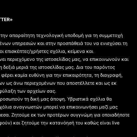
TTER»
 την απαραίτητη τεχνολογική υποδομή για τη συμμετοχή
μένων υπηρεσιών και στην προσπάθειά του να ενισχύσει τη
ι επισκέπτες/χρήστες σχόλια, κείμενα και
ει περιεχόμενο της ιστοσελίδας μας, να επικοινωνούν και
 δεξιά μεριά της ιστοσελίδας μας. Δια του παρόντος
 φέρει καμία ευθύνη για την επικαιρότητα, τη διαγραφή,
ων ως άνω περιεχομένων που αποστέλλετε και ως εκ
 φύλαξη των αρχείων σας.
προσωπούν τη δική μας άποψη. Υβριστικά σχόλια θα
σχόλια αναγνωστών μπορεί να επικοινωνήσει μαζί μας
άμεσα. Ζητούμε εκ των προτέρων συγγνώμη για οποιαδήποτε
ούν) και ζητούμε την κατανόησή του καθώς είναι live