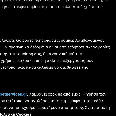
 μην επιτρέψει καμία τρέχουσα ή μελλοντική χρήση της
οκαλύψετε διάφορες πληροφορίες, συμπεριλαμβανομένων
 Τα προσωπικά δεδομένα είναι οποιεσδήποτε πληροφορίες
 την ταυτοποίησή σας, ή κάνουν πιθανή την
, χρήσης, διαβούλευσης ή άλλης επεξεργασίας των
ιστότοπο,
σας παρακαλούμε να διαβάσετε την
etservices.gr
,
λαμβάνει cookies από εμάς. Η χρήση των
στον ιστότοπο, να αναλύσουμε τη συμπεριφορά του κάθε
 και να παρέχουμε περιεχόμενο από τρίτους. Σχετικά με τη
ολιτική Cookies.