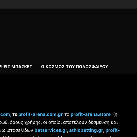
ΨΕΙΣ ΜΠΆΣΚΕΤ
Ο ΚΌΣΜΟΣ ΤΟΥ ΠΟΔΟΣΦΑΊΡΟΥ
.com,
το
profit-arena.com.gr
,
το
profit-arena.store
(η
τωθι όρους χρήσης, οι οποίοι αποτελούν δέσμευση και
νω ιστοσελίδων
betservices.gr
,
athlobetting.gr
,
profit-