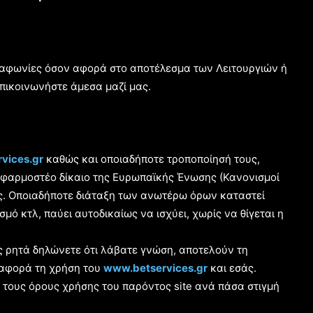
διαφωνίες όσον αφορά στο αποτέλεσμα των Λειτουργιών ή
πικοινωνήστε άμεσα μαζί μας.
vices.gr
καθώς και οποιαδήποτε τροποποίησή τους,
 εφαρμοστέο δίκαιο της Ευρωπαϊκής Ένωσης (Κανονισμοί
κες. Οποιαδήποτε διάταξη των ανωτέρω όρων καταστεί
ό κτλ, παύει αυτοδικαίως να ισχύει, χωρίς να θίγεται η
ς ρητά δηλώνετε ότι λάβατε γνώση, αποτελούν τη
αφορά τη χρήση του
www.betservices.gr
και εσάς.
ί τους όρους χρήσης του παρόντος site ανά πάσα στιγμή