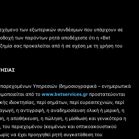
ριεχόμενο των εξωτερικών συνδέσμων που υπάρχουν σε
ποδοχή των παρόντων ρητά αποδέχεστε ότι η «Bet
 ζημία σας προκαλείται από ή σε σχέση με τη χρήση του
ΤΗΣΙΑΣ
ων παρεχομένων Υπηρεσιών (δημοσιογραφικά – ενημερωτικά
ιμοποιείται από το
www.betservices.gr
προστατεύονται
ής ιδιοκτησίας, περί σημάτων, περί ευρεσιτεχνιών, περί
γωγή, η αντιγραφή, η αναδημοσίευση ολική ή μερική, η
ση, η αποθήκευση, η πώληση, η μίσθωση και γενικότερα η
, του περιεχομένου (κειμένων και οπτικοακουστικού
ωρίς να έχει προηγηθεί ρητή συγκατάθεση του