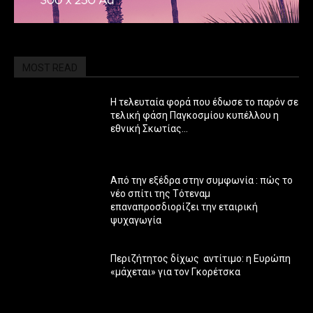
MOST READ
Η τελευταία φορά που έδωσε το παρόν σε
τελική φάση Παγκοσμίου κυπέλλου η
εθνική Σκωτίας…
Από την εξέδρα στην συμφωνία : πώς το
νέο σπίτι της Τότεναμ
επαναπροσδιορίζει την εταιρική
ψυχαγωγία
Περιζήτητος δίχως αντίτιμο: η Ευρώπη
«μάχεται» για τον Γκορέτσκα