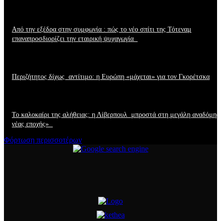
Από την εξέδρα στην συμφωνία : πώς το νέο σπίτι της Τότεναμ
επαναπροσδιορίζει την εταιρική ψυχαγωγία
Περιζήτητος δίχως αντίτιμο: η Ευρώπη «μάχεται» για τον Γκορέτσκα
Το καλοκαίρι της αλήθειας: η Λίβερπουλ μπροστά στη μεγάλη αναδόμησ
νέας εποχής»
Φόρτωση περισσοτέρων