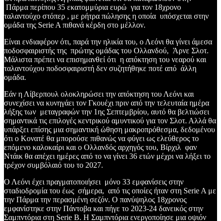
Πάρμα περίπου 35 εκατομμύρια ευρώ για τον 18χρονο
ταλαντούχο στόπερ , με ρήτρα πώλησης η οποία υπόσχεται στην
ομάδα της Serie A πιθανά κέρδη στο μέλλον.
Είναι ενδιαφέρον ότι, παρά την ηλικία του, ο Λεόνι θα γίνει άμεσα
ποδοσφαιριστής της πρώτης ομάδας του Ολλανδού, Άρνε Σλοτ.
Μάλιστα πρέπει να επισημανθεί ότι η απόκτηση του νεαρού και
ταλαντούχου ποδοσφαιριστή δεν συζητήθηκε ποτέ από άλλη
ομάδα.
Εάν η Λίβερπουλ ολοκληρώσει την απόκτηση του Λεόνι και
συνεχίσει να κυνηγάει τον Γκουέχι πριν από την τελευταία ημέρα
λήξης των μεταγραφών την 1ης Σεπτεμβρίου, αυτό θα βελτιώσει
σημαντικά τις επιλογές κεντρικού αμυντικού για τον Σλοτ. Αλλά θα
υπάρξει επίσης μια σημαντική ώθηση μακροπρόθεσμα, δεδομένου
ότι ο Κονατέ θα μπορούσε πιθανώς να φύγει ως ελεύθερος το
επόμενο καλοκαίρι και ο Ολλανδός αρχηγός του, Βίρχιλ φαν
Ντάικ θα απέχει ημέρες από το να γίνει 36 ετών μέχρι να λήξει το
τρέχον συμβόλαιό του το 2027.
Ο Λεόνι έχει πραγματοποιήσει μόνο 33 εμφανίσεις στην
σταδιοδρομία του έως σήμερα, από τις οποίες ήταν στη Serie A με
την Πάρμα την περασμένη σεζόν. Ο πανύψηλος 18χρονος
εμφανίστηκε στην Πάντοβα και πήγε το 2023-24 δανεικός στην
Σαμπντόρια στη Serie B. Η Σαμπντόρια ενεργοποίησε μια οψιόν