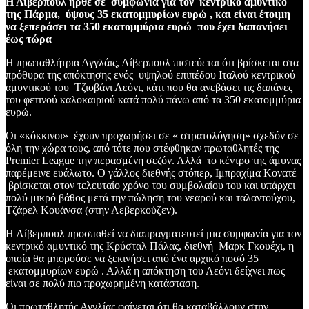
Η Λίβερπουλ ήρθε σε συμφωνία για τον κεντρικό αμυντικό
της Πάρμα, ύψους 35 εκατομμυρίων ευρώ , και είναι έτοιμη
να ξεπεράσει τα 350 εκατομμύρια ευρώ που έχει δαπανήσει
έως τώρα
Η πρωταθλήτρια Αγγλάις, Λίβερπουλ πιστεύεται ότι βρίσκεται στα
πρόθυρα της απόκτησης ενός υψηλού επιπέδου Ιταλού κεντρικού
αμυντικού του Τζιοβάνι Λεόνι, κάτι που θα ανεβάσει τις δαπάνες
του φετινού καλοκαιριού κατά πολύ πάνω από τα 350 εκατομμύρια
ευρώ.
Οι «κόκκινοι» έχουν προχωρήσει σε « στρατολόγηση» σχεδόν σε
όλη την χώρα τους, από τότε που στέφθηκαν πρωταθλητές της
Premier League την περασμένη σεζόν. Αλλά το κέντρο της άμυνας
παρέμεινε ευάλωτο. Ο γάλλος διεθνής στόπερ, Ιμπραχίμα Κονατέ
βρίσκεται στον τελευταίο χρόνο του συμβολαίου του και υπάρχει
πολύ μικρό βάθος μετά την πώληση του νεαρού και ταλαντούχου,
Τζάρελ Κουάνσα (στην Λεβερκούζεν).
Η Λίβερπουλ προσπαθεί να διαπραγματευτεί μια συμφωνία για τον
κεντρικό αμυντικό της Κρύσταλ Πάλας, διεθνή Μαρκ Γκουέχι, η
οποία θα μπορούσε να ξεκινήσει από ένα αρχικό ποσό 35
εκατομμυρίων ευρώ . Αλλά η απόκτηση του Λεόνι δείχνει πως
είναι σε πολύ πιο προχωρημένη κατάσταση.
Οι πρωταθλητής Αγγλίας φαίνεται ότι θα καταβάλλουν στην