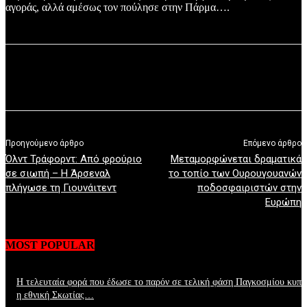
αγοράς, αλλά αμέσως τον πούλησε στην Πάρμα….
Προηγούμενο άρθρο
Επόμενο άρθρο
Όλντ Τράφορντ: Από φρούριο
Μεταμορφώνεται δραματικά
σε σιωπή – Η Άρσεναλ
το τοπίο των Ουρουγουανών
πλήγωσε τη Γιουνάιτεντ
ποδοσφαιριστών στην
Ευρώπη
MOST POPULAR
Η τελευταία φορά που έδωσε το παρόν σε τελική φάση Παγκοσμίου κυπ
η εθνική Σκωτίας…