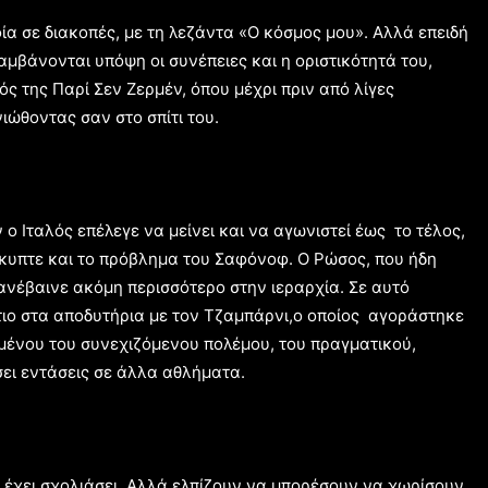
α σε διακοπές, με τη λεζάντα «Ο κόσμος μου». Αλλά επειδή
αμβάνονται υπόψη οι συνέπειες και η οριστικότητά του,
υτός της Παρί Σεν Ζερμέν, όπου μέχρι πριν από λίγες
νιώθοντας σαν στο σπίτι του.
ο Ιταλός επέλεγε να μείνει και να αγωνιστεί έως το τέλος,
έκυπτε και το πρόβλημα του Σαφόνοφ. Ο Ρώσος, που ήδη
ανέβαινε ακόμη περισσότερο στην ιεραρχία. Σε αυτό
άτιο στα αποδυτήρια με τον Τζαμπάρνι,ο οποίος αγοράστηκε
μένου του συνεχιζόμενου πολέμου, του πραγματικού,
σει εντάσεις σε άλλα αθλήματα.
εν έχει σχολιάσει. Αλλά ελπίζουν να μπορέσουν να χωρίσουν