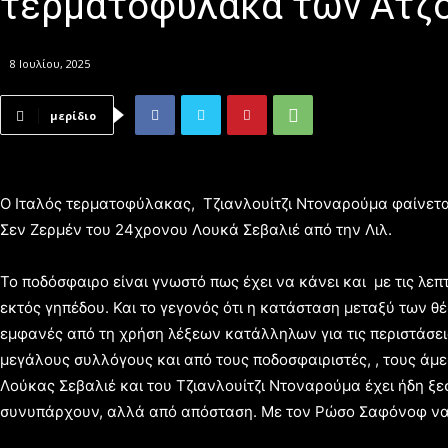
τερματοφύλακα των Ατζ
8 Ιουλίου, 2025
μερίδιο
Ο Ιταλός τερματοφύλακας, Τζιανλουίτζι Ντοναρούμα φαίνετα
Σεν Ζερμέν του 24χρονου Λουκά Σεβαλιέ από την Λιλ.
Το ποδόσφαιρο είναι γνωστό πως έχει να κάνει και με τις λεπτ
εκτός γηπέδου. Και το γεγονός ότι η κατάσταση μεταξύ των θ
εμφανές από τη χρήση λέξεων κατάλληλων για τις περιστάσει
μεγάλους συλλόγους και από τους ποδοσφαιριστές, , τους άμε
Λούκας Σεβαλιέ και του Τζιανλουίτζι Ντοναρούμα έχει ήδη ξε
συνυπάρχουν, αλλά από απόσταση. Με τον Ρώσο Σαφόνοφ να λ