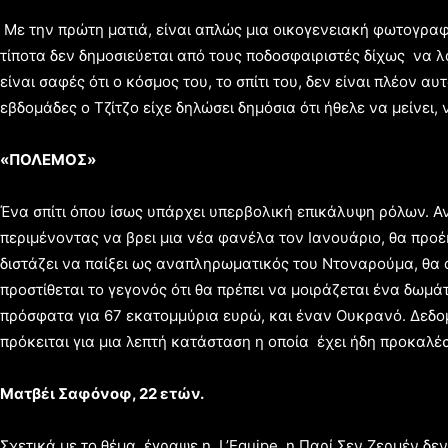
Με την πρώτη ματιά, είναι απλώς μια οικογενειακή φωτογραφί
τίποτα δεν δημοσιεύεται από τους ποδοσφαιριστές δίχως να λ
είναι σαφές ότι ο κόσμος του, το σπίτι του, δεν είναι πλέον α
εβδομάδες ο Τζίτζο είχε δηλώσει δημόσια ότι ήθελε να μείνει, 
«ΠΟΛΕΜΟΣ»
Ένα σπίτι όπου ίσως υπάρχει υπερβολική επικάλυψη ρόλων. Αν 
περιμένοντας να βρει μια νέα φανέλα τον Ιανουάριο, θα προ
διστάζει να παίξει ως αναπληρωματικός του Ντοναρούμα, θα 
προστίθεται το γεγονός ότι θα πρέπει να μοιράζεται ένα δωμ
πρόσφατα για 67 εκατομμύρια ευρώ, και έναν Ουκρανό. Δεδο
πρόκειται για μια λεπτή κατάσταση η οποία έχει ήδη προκαλέ
Ματβέι Σαφόνοφ, 22 ετών.
Σχετικά με το θέμα, έγραψε η L’Equipe, η Παρί Σεν Ζερμέν δ