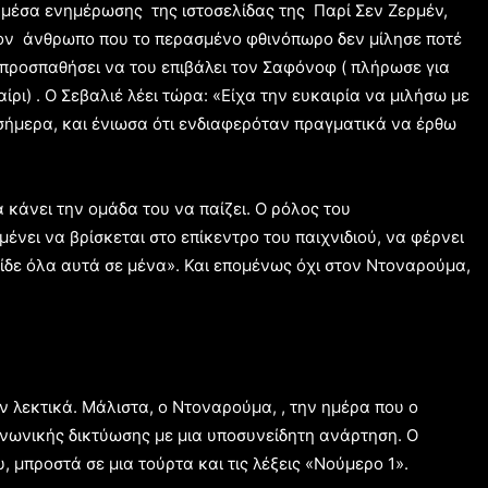
 μέσα ενημέρωσης της ιστοσελίδας της Παρί Σεν Ζερμέν,
Τον άνθρωπο που το περασμένο φθινόπωρο δεν μίλησε ποτέ
 προσπαθήσει να του επιβάλει τον Σαφόνοφ ( πλήρωσε για
ι) . Ο Σεβαλιέ λέει τώρα: «Είχα την ευκαιρία να μιλήσω με
σήμερα, και ένιωσα ότι ενδιαφερόταν πραγματικά να έρθω
 κάνει την ομάδα του να παίζει. Ο ρόλος του
ένει να βρίσκεται στο επίκεντρο του παιχνιδιού, να φέρνει
είδε όλα αυτά σε μένα». Και επομένως όχι στον Ντοναρούμα,
ν λεκτικά. Μάλιστα, ο Ντοναρούμα, , την ημέρα που ο
ινωνικής δικτύωσης με μια υποσυνείδητη ανάρτηση. Ο
, μπροστά σε μια τούρτα και τις λέξεις «Νούμερο 1».