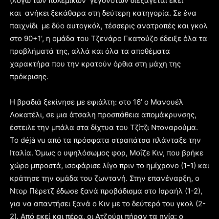
(λόγω των πολεμικών γεγονότων διεξάγεται εκεί
και ανήκει ξεκάθαρα στη δεύτερη κατηγορία. Σε ένα
παιχνίδι με δύο αυτογκόλ, τέσσερις ανατροπές και γκολ
στο 90+1’, η ομάδα του Τζενάρο Γκατούζο έδειξε όλα τα
προβλήματά της, αλλά και όλα τα αποθέματα
χαρακτήρα που την κρατούν όρθια στη μάχη της
πρόκρισης.
Η βραδιά ξεκίνησε με εφιάλτη: στο 16’ ο Μανουέλ
Λοκατέλι, σε μια άτσαλη προσπάθεια απομάκρυνσης,
έστειλε την μπάλα στα δίχτυα του Τζίτζι Ντοναρούμα.
Το déjà vu από τα πρόσφατα στραπάτσα πλάνταξε την
Ιταλία. Όμως ο υψηλόσωμος φορ, Μοΐζε Κιν, που βρήκε
χώρο μπροστά, ισοφάρισε λίγο πριν το ημίχρονο (1-1) και
κράτησε την ομάδα του ζωντανή. Στην επανέναρξη, ο
Ντορ Πέρετζ έδωσε ξανά προβάδισμα στο Ισραήλ (1-2),
για να απαντήσει ξανά ο Κιν με το δεύτερό του γκολ (2-
2). Από εκεί και πέρα, οι Ατζούρι πήραν τα ηνία: ο