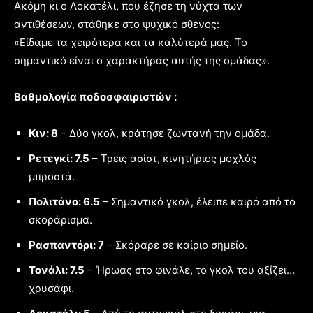
Ακόμη κι ο Λοκατέλι, που έζησε τη νύχτα των
αντιθέσεων, στάθηκε στο ψυχικό σθένος:
«Είδαμε τα χειρότερα και τα καλύτερά μας. Το
σημαντικό είναι ο χαρακτήρας αυτής της ομάδας».
Βαθμολογία ποδοσφαιριστών :
Κιν: 8
– Δύο γκολ, κράτησε ζωντανή την ομάδα.
Ρετεγκί: 7.5
– Τρεις ασίστ, κινητήριος μοχλός
μπροστά.
Πολιτάνο: 6.5
– Σημαντικό γκολ, έλειπε καιρό από το
σκοράρισμα.
Ρασπαντόρι: 7
– Σκόραρε σε καίριο σημείο.
Τονάλι: 7.5
– Ήρωας στο φινάλε, το γκολ του αξίζει…
χρυσάφι.