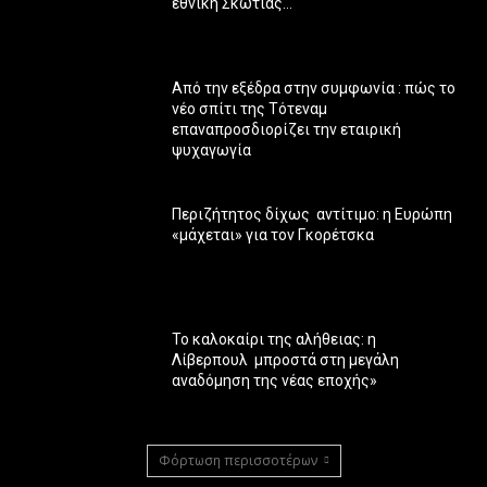
εθνική Σκωτίας…
Από την εξέδρα στην συμφωνία : πώς το
νέο σπίτι της Τότεναμ
επαναπροσδιορίζει την εταιρική
ψυχαγωγία
Περιζήτητος δίχως αντίτιμο: η Ευρώπη
«μάχεται» για τον Γκορέτσκα
Το καλοκαίρι της αλήθειας: η
Λίβερπουλ μπροστά στη μεγάλη
αναδόμηση της νέας εποχής»
Φόρτωση περισσοτέρων