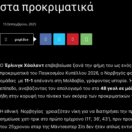
στα προκριματικά
15 Σεπτεμβρίου, 2025
μερίδιο
Ο
Έρλινγκ Χάαλαντ
επιβεβαίωσε ξανά την φήμη του ως ενός
προκριματικά του Παγκοσμίου Κυπέλλου 2026, ο Νορβηγός φορ
ομάδας με
11-1
απέναντι στη Μολδαβία, γράφοντας ιστορία. 
επίπεδο, ανεβάζοντας τον απολογισμό του στα
48 γκολ σε μό
ήδη στην κορυφή του πίνακα των σκόρερ των προκριματικών 
Η εθνική Νορβηγίας χρειαζόταν νίκη για να διατηρήσει την 
σημείωσε χατ-τρικ στο πρώτο ημίχρονο (11’, 36’, 43’), πριν πρ
του 25χρονου σταρ της Μάντσεστερ Σίτι δεν ήταν απλώς εντυ