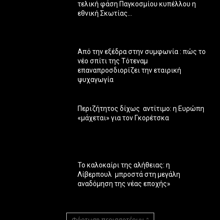
τελική φάση Παγκοσμίου κυπέλλου η
εθνική Σκωτίας…
Από την εξέδρα στην συμφωνία : πώς το
νέο σπίτι της Τότεναμ
επαναπροσδιορίζει την εταιρική
ψυχαγωγία
Περιζήτητος δίχως αντίτιμο: η Ευρώπη
«μάχεται» για τον Γκορέτσκα
Το καλοκαίρι της αλήθειας: η
Λίβερπουλ μπροστά στη μεγάλη
αναδόμηση της νέας εποχής»
Φόρτωση περισσοτέρων