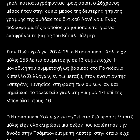
γκολ και καταγράφοντας τρεις ασίστ, ο 26χρονος
μέσος ήταν στην ουσία μέρος της δεύτερης ή τρίτης
γραμμής της ομάδας του δυτικού Λονδίνου. Ένας
ποδοσφαιριστής ο οποίος χρησιμοποιείτο για να
ελαφρύνει το βάρος του Κόουλ Πάλμερ .
Στην Πρέμιερ Λιγκ 2024-25, ο Ντιούσμπερι -Χολ είχε
μόλις 258 λεπτά συμμετοχής σε 13 συμμετοχές. Η
μοναδική του συμμετοχή ως βασικός στο Παγκόσμιο
Κύπελλο Συλλόγων, εν τω μεταξύ, ήταν εναντίον της
Εσπεράνζ Τυνησίας στη φάση των ομίλων, αν και
σημείωσε το τελευταίο γκολ στη νίκη με 4-1 επί της
Μπενφίκα στους 16.
Ο Ντιούσμπερι-Χολ είχε ενταχθεί στο Στάμφορντ Μπριτζ
μόλις είχε ολοκληρώσει μια σεζόν που κατέκτησε την
άνοδο στην Τσάμπιονσιπ με τη Λέστερ, στην οποία είχε