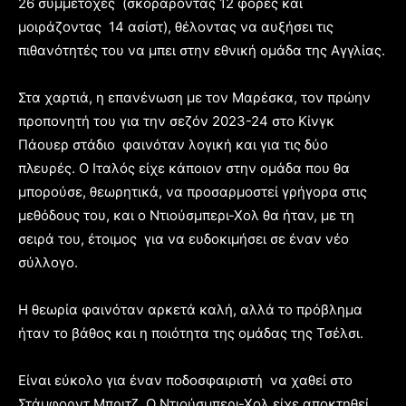
26 συμμετοχές (σκοράροντας 12 φορές και
μοιράζοντας 14 ασίστ), θέλοντας να αυξήσει τις
πιθανότητές του να μπει στην εθνική ομάδα της Αγγλίας.
Στα χαρτιά, η επανένωση με τον Μαρέσκα, τον πρώην
προπονητή του για την σεζόν 2023-24 στο Κίνγκ
Πάουερ στάδιο φαινόταν λογική και για τις δύο
πλευρές. Ο Ιταλός είχε κάποιον στην ομάδα που θα
μπορούσε, θεωρητικά, να προσαρμοστεί γρήγορα στις
μεθόδους του, και ο Ντιούσμπερι-Χολ θα ήταν, με τη
σειρά του, έτοιμος για να ευδοκιμήσει σε έναν νέο
σύλλογο.
Η θεωρία φαινόταν αρκετά καλή, αλλά το πρόβλημα
ήταν το βάθος και η ποιότητα της ομάδας της Τσέλσι.
Είναι εύκολο για έναν ποδοσφαιριστή να χαθεί στο
Στάμφορντ Μπριτζ. Ο Ντιούσμπερι-Χολ είχε αποκτηθεί