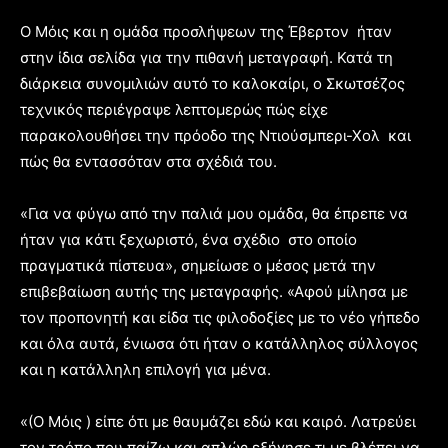
Ο Μόις και η ομάδα προσλήψεων της Έβερτον ήταν
στην ίδια σελίδα για την πιθανή μεταγραφή. Κατά τη
διάρκεια συνομιλιών αυτό το καλοκαίρι, ο Σκωτσέζος
τεχνικός περιέγραψε λεπτομερώς πώς είχε
παρακολουθήσει την πρόοδο της Ντιούσμπερι-Χολ και
πώς θα εντασσόταν στα σχέδιά του.
«Για να φύγω από την παλιά μου ομάδα, θα έπρεπε να
ήταν για κάτι ξεχωριστό, ένα σχέδιο στο οποίο
πραγματικά πίστευα», σημείωσε ο μέσος μετά την
επιβεβαίωση αυτής της μεταγραφής. «Αφού μίλησα με
τον προπονητή και είδα τις φιλοδοξίες με το νέο γήπεδο
και όλα αυτά, ένιωσα ότι ήταν ο κατάλληλος σύλλογος
και η κατάλληλη επιλογή για μένα.
«(Ο Mόις ) είπε ότι με θαυμάζει εδώ και καιρό. Λατρεύει
τον τρόπο που παίζω και απλώς εξήγησε τι με βλέπει να