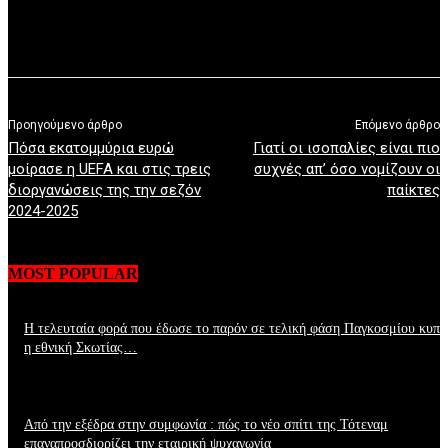
Προηγούμενο άρθρο
Επόμενο άρθρο
Πόσα εκατομμύρια ευρώ
Γιατί οι ισοπαλίες είναι πιο
μοίρασε η UEFA και στις τρεις
συχνές απ’ όσο νομίζουν οι
διοργανώσεις της την σεζόν
παίκτες
2024-2025
MOST POPULAR
Η τελευταία φορά που έδωσε το παρόν σε τελική φάση Παγκοσμίου κυπ
η εθνική Σκωτίας…
Από την εξέδρα στην συμφωνία : πώς το νέο σπίτι της Τότεναμ
επαναπροσδιορίζει την εταιρική ψυχαγωγία