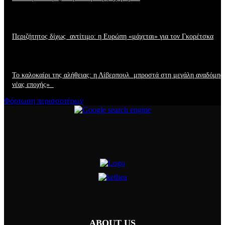
Περιζήτητος δίχως αντίτιμο: η Ευρώπη «μάχεται» για τον Γκορέτσκα
Το καλοκαίρι της αλήθειας: η Λίβερπουλ μπροστά στη μεγάλη αναδόμησ
νέας εποχής»
Φόρτωση περισσοτέρων
ABOUT US