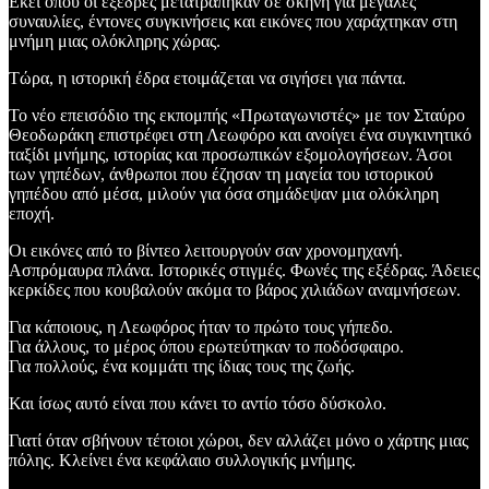
Εκεί όπου οι εξέδρες μετατράπηκαν σε σκηνή για μεγάλες
συναυλίες, έντονες συγκινήσεις και εικόνες που χαράχτηκαν στη
μνήμη μιας ολόκληρης χώρας.
Τώρα, η ιστορική έδρα ετοιμάζεται να σιγήσει για πάντα.
Το νέο επεισόδιο της εκπομπής «Πρωταγωνιστές» με τον Σταύρο
Θεοδωράκη επιστρέφει στη Λεωφόρο και ανοίγει ένα συγκινητικό
ταξίδι μνήμης, ιστορίας και προσωπικών εξομολογήσεων. Άσοι
των γηπέδων, άνθρωποι που έζησαν τη μαγεία του ιστορικού
γηπέδου από μέσα, μιλούν για όσα σημάδεψαν μια ολόκληρη
εποχή.
Οι εικόνες από το βίντεο λειτουργούν σαν χρονομηχανή.
Ασπρόμαυρα πλάνα. Ιστορικές στιγμές. Φωνές της εξέδρας. Άδειες
κερκίδες που κουβαλούν ακόμα το βάρος χιλιάδων αναμνήσεων.
Για κάποιους, η Λεωφόρος ήταν το πρώτο τους γήπεδο.
Για άλλους, το μέρος όπου ερωτεύτηκαν το ποδόσφαιρο.
Για πολλούς, ένα κομμάτι της ίδιας τους της ζωής.
Και ίσως αυτό είναι που κάνει το αντίο τόσο δύσκολο.
Γιατί όταν σβήνουν τέτοιοι χώροι, δεν αλλάζει μόνο ο χάρτης μιας
πόλης. Κλείνει ένα κεφάλαιο συλλογικής μνήμης.