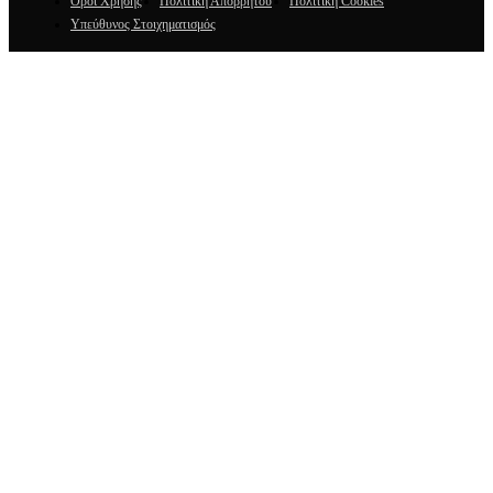
Όροι Χρήσης
Πολιτική Απορρήτου
Πολιτική Cookies
Υπεύθυνος Στοιχηματισμός