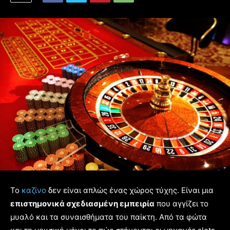
Το
καζίνο
δεν είναι απλώς ένας χώρος τύχης. Είναι μια
επιστημονικά σχεδιασμένη εμπειρία
που αγγίζει το
μυαλό και τα συναισθήματα του παίκτη. Από τα φώτα