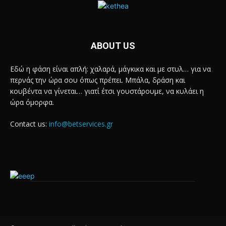
ABOUT US
Εδώ η φάση είναι απλή: χαλαρά, μάγκικα και με στυλ… για να
περνάς την ώρα σου όπως πρέπει. Μπάλα, δράση και
κουβέντα να γίνεται… γιατί έτσι γουστάρουμε, να κυλάει η
ώρα όμορφα.
Contact us:
info@betservices.gr