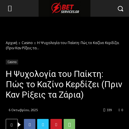
Αρχική
Casino
Η Ψυχολογία του Παίκτη: Πώς το Καζίνο Κερδίζει
(Πριν Καν Ρίξεις τα...
Casino
Η Ψυχολογία του Παίκτη:
Πώς το Καζίνο Κερδίζει (Πριν
Καν Ρίξεις τα Ζάρια)
6 Οκτωβρίου, 2025
339
0