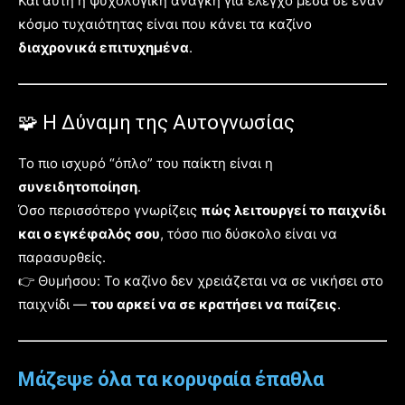
Και αυτή η ψυχολογική ανάγκη για έλεγχο μέσα σε έναν
κόσμο τυχαιότητας είναι που κάνει τα καζίνο
διαχρονικά επιτυχημένα
.
🧩 Η Δύναμη της Αυτογνωσίας
Το πιο ισχυρό “όπλο” του παίκτη είναι η
συνειδητοποίηση
.
Όσο περισσότερο γνωρίζεις
πώς λειτουργεί το παιχνίδι
και ο εγκέφαλός σου
, τόσο πιο δύσκολο είναι να
παρασυρθείς.
👉 Θυμήσου: Το καζίνο δεν χρειάζεται να σε νικήσει στο
παιχνίδι —
του αρκεί να σε κρατήσει να παίζεις
.
Μάζεψε όλα τα κορυφαία έπαθλα