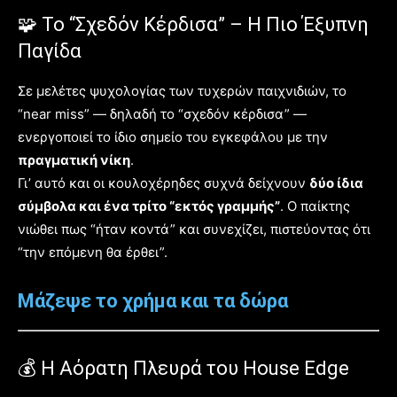
🧩 Το “Σχεδόν Κέρδισα” – Η Πιο Έξυπνη
Παγίδα
Σε μελέτες ψυχολογίας των τυχερών παιχνιδιών, το
“near miss” — δηλαδή το “σχεδόν κέρδισα” —
ενεργοποιεί το ίδιο σημείο του εγκεφάλου με την
πραγματική νίκη
.
Γι’ αυτό και οι κουλοχέρηδες συχνά δείχνουν
δύο ίδια
σύμβολα και ένα τρίτο “εκτός γραμμής”
. Ο παίκτης
νιώθει πως “ήταν κοντά” και συνεχίζει, πιστεύοντας ότι
“την επόμενη θα έρθει”.
Μάζεψε το χρήμα και τα δώρα
💰 Η Αόρατη Πλευρά του House Edge