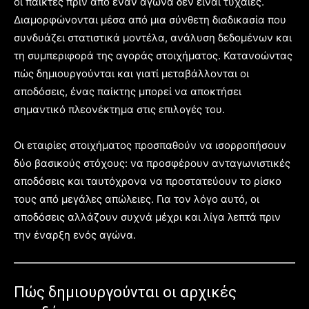
οι παίκτες πριν από έναν αγώνα δεν είναι τυχαίες.
Διαμορφώνονται μέσα από μια σύνθετη διαδικασία που
συνδυάζει στατιστικά μοντέλα, ανάλυση δεδομένων και
τη συμπεριφορά της αγοράς στοιχήματος. Κατανοώντας
πώς δημιουργούνται και γιατί μεταβάλλονται οι
αποδόσεις, ένας παίκτης μπορεί να αποκτήσει
σημαντικό πλεονέκτημα στις επιλογές του.
Οι εταιρίες στοιχήματος προσπαθούν να ισορροπήσουν
δύο βασικούς στόχους: να προσφέρουν ανταγωνιστικές
αποδόσεις και ταυτόχρονα να προστατεύουν το ρίσκο
τους από μεγάλες απώλειες. Για τον λόγο αυτό, οι
αποδόσεις αλλάζουν συχνά μέχρι και λίγα λεπτά πριν
την έναρξη ενός αγώνα.
Πώς δημιουργούνται οι αρχικές