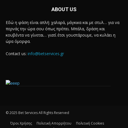
ABOUT US
Εδώ η φάση είναι απλή: χαλαρά, μάγκικα και με στυλ… για να
περνάς την ώρα σου όπως πρέπει. Μπάλα, δράση και
κουβέντα να γίνεται… γιατί έτσι γουστάρουμε, να κυλάει η
ώρα όμορφα.
Contact us:
info@betservices.gr
© 2025 Bet Services All Rights Reserved
Όροι Χρήσης
Πολιτική Απορρήτου
Πολιτική Cookies