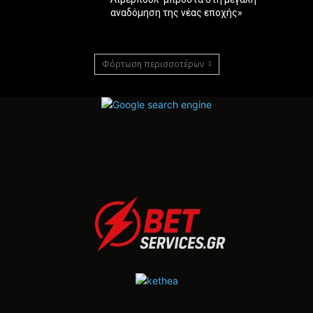
αναδόμηση της νέας εποχής»
Φόρτωση περισσοτέρων