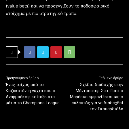
(value bets) και να προσεγγίζουν το ποδοσφαιρικό
στοίχημα με πιο στρατηγικό τρόπο.
Προηγούμενο άρθρο
Επόμενο άρθρο
Ένας τοίχος από το
Σχέδιο διαδοχής στην
Καζακστάν: η νύχτα που ο
Μάντσεστερ Σίτι: Γιατί ο
Αναρμπέκοφ κοίταξε στα
Μαρέσκα εμφανίζεται ως ο
μάτια το Champions League
εκλεκτός για να διαδεχθεί
τον Γκουαρδιόλα