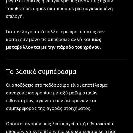
μεγάλοι παίκτες ή επαγγελματίες αναλυτές έχουν
τοποθετήσει σημαντικά ποσά σε μια συγκεκριμένη
επιλογή.
Για τον λόγο αυτό πολλοί έμπειροι παίκτες δεν
κοιτάζουν μόνο τις αποδόσεις αλλά και
πώς
μεταβάλλονται με την πάροδο του χρόνου
.
Το βασικό συμπέρασμα
Οι αποδόσεις στο ποδόσφαιρο είναι αποτέλεσμα
συνεχούς ισορροπίας μεταξύ μαθηματικών
πιθανοτήτων, αγωνιστικών δεδομένων και
συμπεριφοράς της αγοράς στοιχήματος.
Όσοι κατανοούν πώς λειτουργεί αυτή η διαδικασία
μπορούν να εντοπίζουν πιο εύκολα ευκαιρίες αξίας