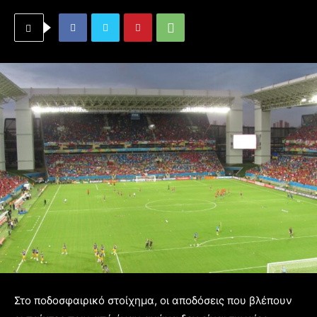
Στο ποδοσφαιρικό στοίχημα, οι αποδόσεις που βλέπουν