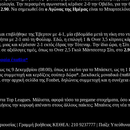
θμολογία. Την περασμένη αγωνιστική κέρδισε 2-0 την Οβιέδο, για την 
ο
2.90
. Να σημειωθεί ότι
ο Αγώνας της Ημέρας
είναι το Μπαρτσελόνα
αι επιβλήθηκε της Έβερτον με 4-1, μία εβδομάδα μετά τη νίκη στο ντέ
 ήττα με 2-1 από τη Φούλαμ. Εδώ, η επιλογή 1 & Over 3,5 κίτρινες κά
μιας και κέρδισαν 2-1 εκτός έδρας την Τότεναμ. Την ίδια ώρα, η Σίτι
ι σε αξιόλογες τιμές, όπως το Over 2,5 Γκολ Μάντσεστερ Σίτι, στο
2.9
υφαία έπαθλα*
ς τις 9 Δεκεμβρίου (08:00), όπως κι εκείνο για το Μπάσκετ, ως τη 1 
νεις συμμετοχή και κερδίζεις σούπερ δώρα*. Διεκδικείς μοναδικά έπα
, στην αρχική σελίδα της Fonbet, δηλώνεις συμμετοχή και η συνέχεια 
τα Top Leagues. Μάλιστα, αφορά τόσο τα pregame στοιχήματα, όσο και
εις την κορυφή απέναντι στους άλλους παίκτες; Μπαίνεις στη νέα πλ
ριουσίας | Γραμμή βοήθειας ΚΕΘΕΑ: 210 9237777 | Παίξε Υπεύθυνα 