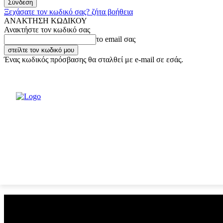
Ξεχάσατε τον κωδικό σας? ζήτα βοήθεια
ΑΝΑΚΤΗΣΗ ΚΩΔΙΚΟΥ
Ανακτήστε τον κωδικό σας
το email σας
Ένας κωδικός πρόσβασης θα σταλθεί με e-mail σε εσάς.
Παρασκευή, 7 Αυγούστου, 2026
Σύνδεση / Εγγραφή
HOME
ΠΡΟΒΛΈΨΕΙΣ ΠΟΔΟΣΦΑΊΡΟΥ
ΚΑΖΊΝΟ