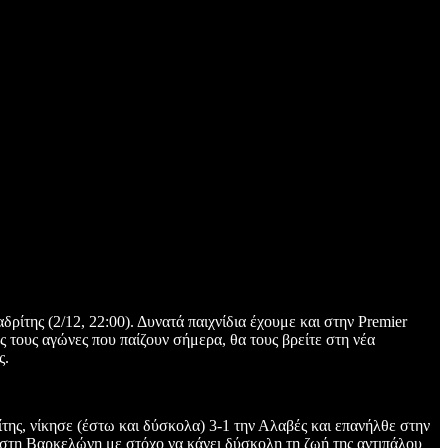
ίτης (2/12, 22:00). Δυνατά παιχνίδια έχουμε και στην Premier
 τους αγώνες που παίζουν σήμερα, θα τους βρείτε στη νέα
ς.
ης, νίκησε (έστω και δύσκολα) 3-1 την Αλαβές και επανήλθε στην
 στη Βαρκελώνη με στόχο να κάνει δύσκολη τη ζωή της αντιπάλου