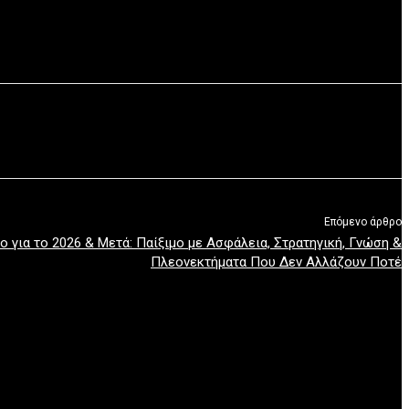
Επόμενο άρθρο
 για το 2026 & Μετά: Παίξιμο με Ασφάλεια, Στρατηγική, Γνώση &
Πλεονεκτήματα Που Δεν Αλλάζουν Ποτέ