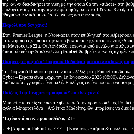
της και να διεκδικήσει τη νίκη με την οποία θα την «πιάσει» στη βα
επιλογές και για αυτήν την αναμέτρηση, όπως το 1 & Goal/Goal, στ
Ψαγμένα Ειδικά
με σπέσιαλ αγορές και αποδόσεις.
Παρολί που δεν χάνει!
Στην Premier League, η Νιούκαστλ ήταν επιβλητική στο Λίβερπουλ κ
Τότεναμ που έχει πάρει την κάτω βόλτα και έρχεται από εντός έδρας
τη Μάντσεστερ Σίτι. Οι Λονδρέζοι έρχονται από μεγάλο αποτέλεσμα, 
διαφορά από την Άρσεναλ. Στη
Fonbet
θα βρείτε αρκετές αγορές κα
Παίρνεις μέρος στο Τουρνουά Ποδοσφαίρου και διεκδικείς κορ
Το Τουρνουά Ποδοσφαίρου είναι σε εξέλιξη στη Fonbet και διαρκεί ω
Cyber – Esports είναι μέχρι την 1η Ιανουαρίου 2026 (08:00). Δηλώ
διαδικασία εγγραφής είναι απλή: Επιλέγεις εκείνο που σε ενδιαφέρει
Παίζεις
Top
Leagues προσφορά* που δεν χάνει!
Μπορείτε κι εσείς να επωφεληθείτε από την προσφορά* της Fonbet σ
αγώνα Μπαρτσελόνα – Ατλέτικο Μαδρίτης. Θα μπορέσεις να διεκδικήσ
*Ισχύουν όροι & προϋποθέσεις |21+
21+ |Αρμόδιος Ρυθμιστής ΕΕΕΠ | Κίνδυνος εθισμού & απώλειας πε