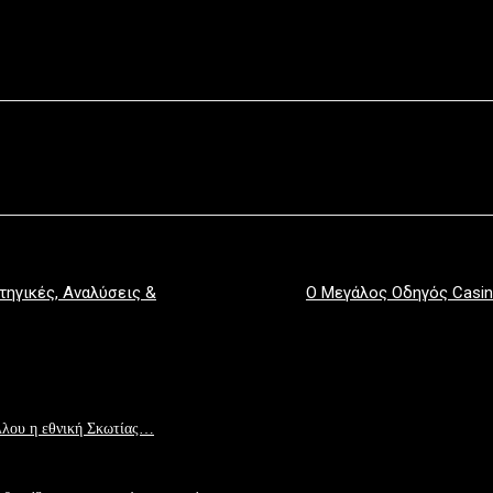
τηγικές, Αναλύσεις &
Ο Μεγάλος Οδηγός Casino
λλου η εθνική Σκωτίας…