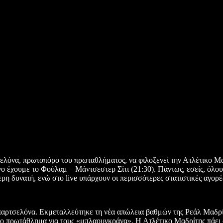
ελόνα, πρωτοπόρο του πρωταθλήματος, να φιλοξενεί την Ατλέτικο Μαδρ
ο έχουμε το Φούλαμ – Μάντσεστερ Σίτι (21:30). Πάντως, εσείς, όλους
ερη δυνατή, ενώ στο live υπάρχουν οι περισσότερες στατιστικές αγορέ
παρτσελόνα. Εκμεταλλεύτηκε τη νέα απώλεια βαθμών της Ρεάλ Μαδρίτ
στο πρωτάθλημα για τους «μπλαουγκράνα». Η Ατλέτικο Μαδρίτης πάει